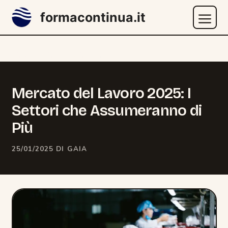
Vai
formacontinua.it
al
contenuto
Menu
CATEGORIE
FORMAZIONE E COMPETENZE
Mercato del Lavoro 2025: I
Settori che Assumeranno di
Più
25/01/2025
DI
GAIA