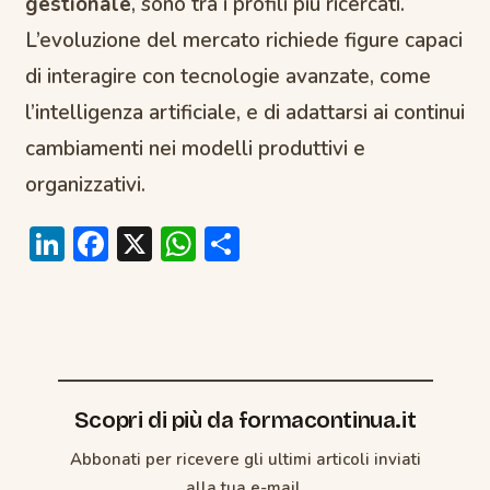
gestionale
, sono tra i profili più ricercati.
L’evoluzione del mercato richiede figure capaci
di interagire con tecnologie avanzate, come
l’intelligenza artificiale, e di adattarsi ai continui
cambiamenti nei modelli produttivi e
organizzativi.
Li
F
X
W
C
n
ac
h
o
k
e
at
n
e
b
s
di
dI
o
A
vi
n
o
p
di
Scopri di più da formacontinua.it
k
p
Abbonati per ricevere gli ultimi articoli inviati
alla tua e-mail.