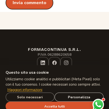
FORMACONTINUA S.R.L.
Assistente formacontinua.it
P.IVA 06288620658
Online · risponde subito
Questo sito usa cookie
Privacy Policy
Gestisci Cookie
Utilizziamo cookie analitici e pubblicitari (Meta Pixel) solo
Copyright 2024–
2026
con il tuo consenso. I cookie necessari sono sempre attivi.
Maggiori informazioni
Solo necessari
Personalizza
Accetta tutti
© 2026 formacontinua.it