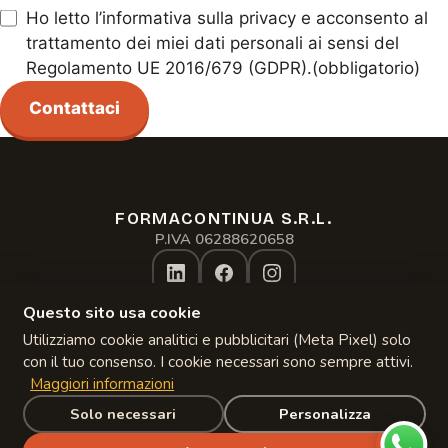
Ho letto l’informativa sulla privacy e acconsento al
trattamento dei miei dati personali ai sensi del
Regolamento UE 2016/679 (GDPR).
(obbligatorio)
Contattaci
FORMACONTINUA S.R.L.
Assistente formacontinua.it
P.IVA 06288620658
Online · risponde subito
Questo sito usa cookie
Privacy Policy
Gestisci Cookie
Utilizziamo cookie analitici e pubblicitari (Meta Pixel) solo
Copyright 2024–
2026
con il tuo consenso. I cookie necessari sono sempre attivi.
Maggiori informazioni
Solo necessari
Personalizza