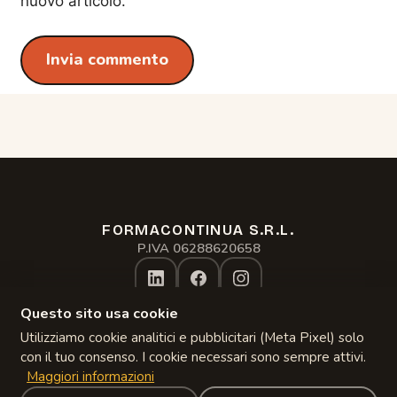
nuovo articolo.
FORMACONTINUA S.R.L.
Assistente formacontinua.it
P.IVA 06288620658
Online · risponde subito
Questo sito usa cookie
Privacy Policy
Gestisci Cookie
Utilizziamo cookie analitici e pubblicitari (Meta Pixel) solo
Copyright 2024–
2026
con il tuo consenso. I cookie necessari sono sempre attivi.
Maggiori informazioni