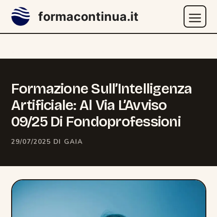
Vai
formacontinua.it
al
contenuto
Menu
CATEGORIE
FORMAZIONE E COMPETENZE
Formazione Sull’Intelligenza
Artificiale: Al Via L’Avviso
09/25 Di Fondoprofessioni
29/07/2025
DI
GAIA