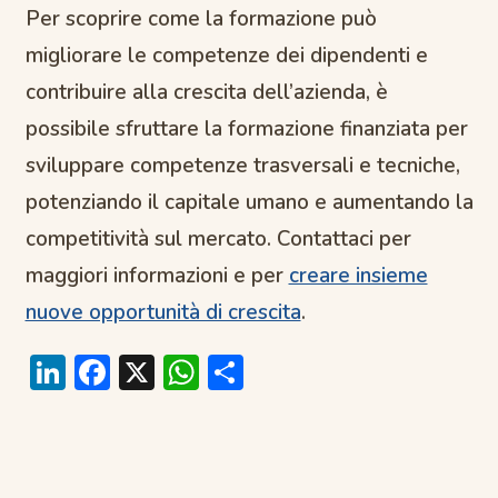
Per scoprire come la formazione può
migliorare le competenze dei dipendenti e
contribuire alla crescita dell’azienda, è
possibile sfruttare la formazione finanziata per
sviluppare competenze trasversali e tecniche,
potenziando il capitale umano e aumentando la
competitività sul mercato. Contattaci per
maggiori informazioni e per
creare insieme
nuove opportunità di crescita
.
Li
F
X
W
C
n
ac
h
o
k
e
at
n
e
b
s
di