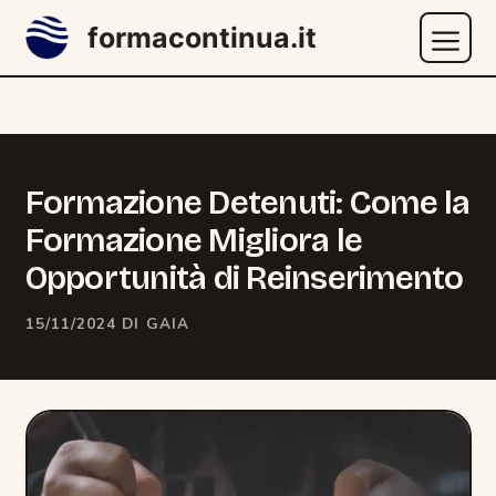
Vai
formacontinua.it
al
contenuto
Menu
CATEGORIE
FORMAZIONE E COMPETENZE
Formazione Detenuti: Come la
Formazione Migliora le
Opportunità di Reinserimento
15/11/2024
DI
GAIA