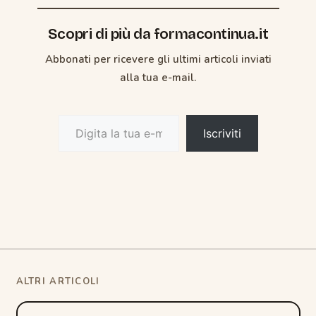
dI
o
A
vi
n
o
p
di
Scopri di più da formacontinua.it
k
p
Abbonati per ricevere gli ultimi articoli inviati
alla tua e-mail.
Digita la tua e-mail...
Iscriviti
Post