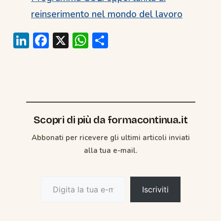
reinserimento nel mondo del lavoro
Li
F
X
W
C
n
ac
h
o
k
e
at
n
e
b
s
di
dI
o
A
vi
n
o
p
di
Scopri di più da formacontinua.it
k
p
Abbonati per ricevere gli ultimi articoli inviati
alla tua e-mail.
Digita la tua e-mail...
Iscriviti