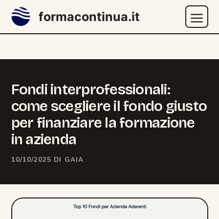
Vai
formacontinua.it
al
contenuto
Menu
CATEGORIE
FONDI INTERPROFESSIONALI
Fondi interprofessionali:
come scegliere il fondo giusto
per finanziare la formazione
in azienda
10/10/2025
DI
GAIA