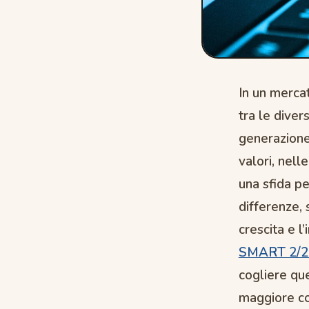
In un merca
tra le diver
generazione
valori, nel
una sfida pe
differenze, 
crescita e 
SMART 2/2
cogliere que
maggiore com