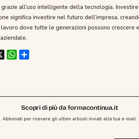
grazie all’uso intelligente della tecnologia. Investire
ione significa investire nel futuro dell’impresa, crean
 lavoro dove tutte le generazioni possono crescere e
 aziendale.
X
W
C
c
h
o
at
n
s
di
A
vi
p
di
Scopri di più da formacontinua.it
p
Abbonati per ricevere gli ultimi articoli inviati alla tua e-mail.
ua e-mail...