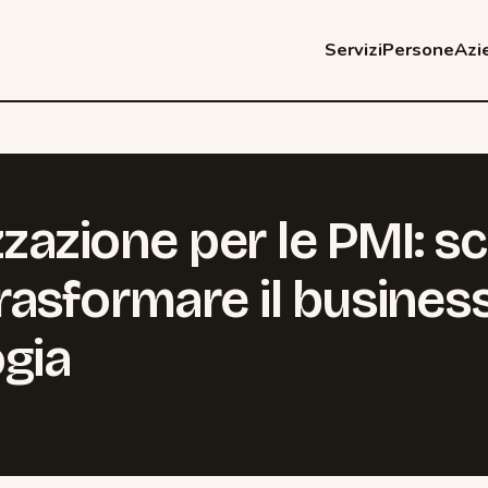
Servizi
Persone
Azi
izzazione per le PMI: s
asformare il business
gia