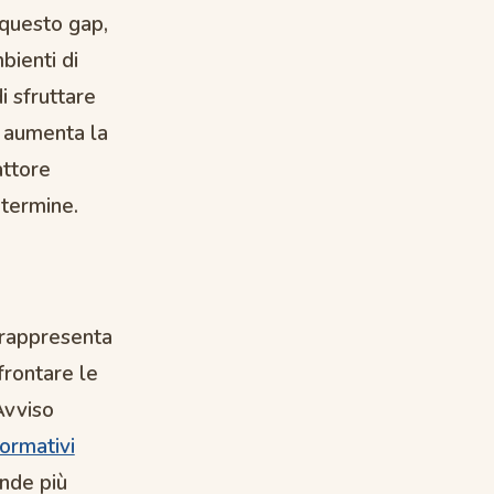
 questo gap,
bienti di
di sfruttare
o aumenta la
attore
 termine.
e rappresenta
frontare le
Avviso
formativi
ende più