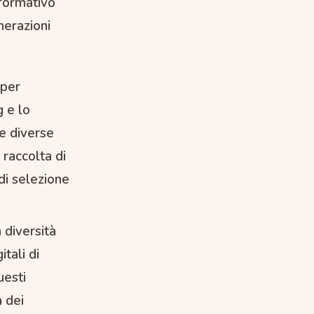
 formativo
nerazioni
 per
g e lo
le diverse
a raccolta di
di selezione
a diversità
itali di
uesti
 dei