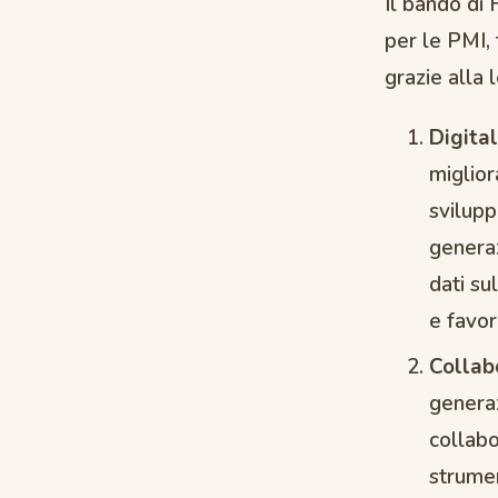
Il bando di 
per le PMI, 
grazie alla l
Digit
miglior
svilupp
generaz
dati su
e favor
Collab
generaz
collabo
strumen