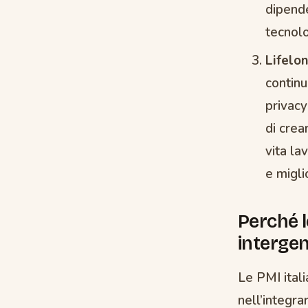
dipende
tecnolo
Lifelo
contin
privacy
di crea
vita la
e migli
Perché l
interge
Le PMI itali
nell’integra