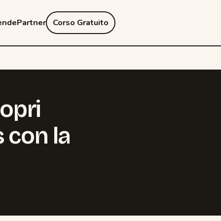
ende
Partner
Corso Gratuito
copri
 con la