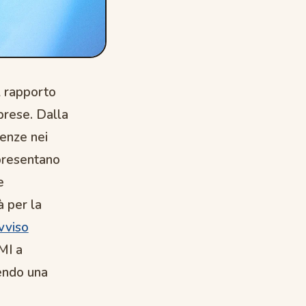
l rapporto
prese. Dalla
enze nei
ppresentano
e
à per la
vviso
MI a
rendo una