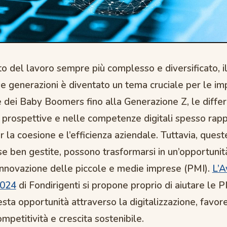
to del lavoro sempre più complesso e diversificato, i
se generazioni è diventato un tema cruciale per le im
 dei Baby Boomers fino alla Generazione Z, le differ
le prospettive e nelle competenze digitali spesso ra
r la coesione e l’efficienza aziendale. Tuttavia, quest
se ben gestite, possono trasformarsi in un’opportunit
l’innovazione delle piccole e medie imprese (PMI).
L’A
024
di Fondirigenti si propone proprio di aiutare le P
sta opportunità attraverso la digitalizzazione, favo
petitività e crescita sostenibile.