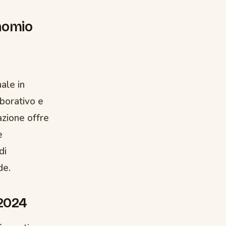
inomio
nale in
aborativo e
azione offre
e
di
de.
/2024