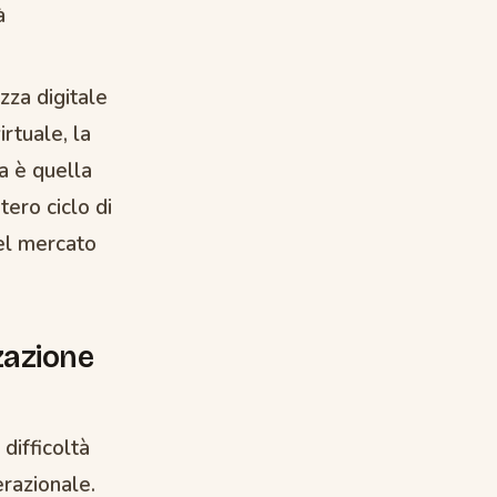
à
za digitale
rtuale, la
ea è quella
tero ciclo di
del mercato
zzazione
difficoltà
erazionale.