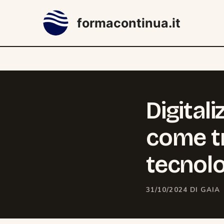
Vai
al
formacontinua.it
contenuto
CATEGORIE
FORMAZIONE E COMPETENZE
Digital
come tr
tecnolo
31/10/2024
DI
GAIA