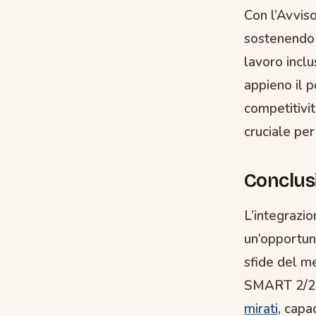
Con l’Avvis
sostenendo l
lavoro inclus
appieno il 
competitivit
cruciale per
Conclus
L’integrazio
un’opportun
sfide del me
SMART 2/20
mirati
, capa