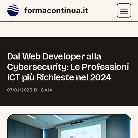
Vai
formacontinua.it
al
contenuto
Menu
CATEGORIE
FORMAZIONE E COMPETENZE
Dal Web Developer alla
Cybersecurity: Le Professioni
ICT più Richieste nel 2024
07/01/2025
DI
GAIA