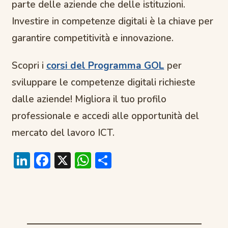
parte delle aziende che delle istituzioni.
Investire in competenze digitali è la chiave per
garantire competitività e innovazione.
Scopri i
corsi del Programma GOL
per
sviluppare le competenze digitali richieste
dalle aziende! Migliora il tuo profilo
professionale e accedi alle opportunità del
mercato del lavoro ICT.
Li
F
X
W
C
n
ac
h
o
k
e
at
n
e
b
s
di
dI
o
A
vi