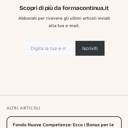
n
o
p
di
Scopri di più da formacontinua.it
k
p
Abbonati per ricevere gli ultimi articoli inviati
alla tua e-mail.
Digita la tua e-mail...
Iscriviti
Post
Fondo Nuove Competenze: Ecco i Bonus per le