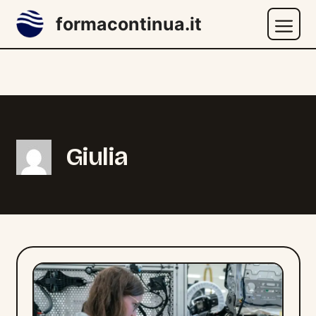
Vai
formacontinua.it
al
contenuto
Menu
Giulia