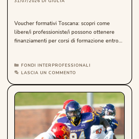
31/07/2026
DI
GIULIA
Voucher formativi Toscana: scopri come
libere/i professioniste/i possono ottenere
finanziamenti per corsi di formazione entro
settembre 2026.
CATEGORIE
FONDI INTERPROFESSIONALI
LASCIA UN COMMENTO