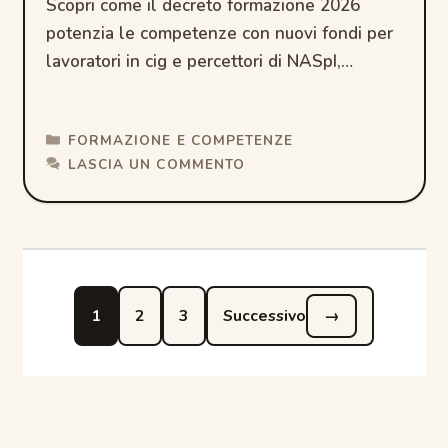
Scopri come il decreto formazione 2026
potenzia le competenze con nuovi fondi per
lavoratori in cig e percettori di NASpI,
favorendo la riqualificazione prof…
CATEGORIE
FORMAZIONE E COMPETENZE
LASCIA UN COMMENTO
Pagina
Pagina
Pagina
1
2
3
Successivo
→